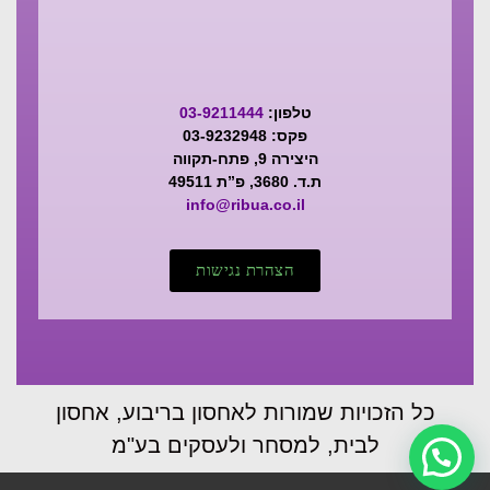
טלפון:
03-9211444
פקס: 03-9232948
היצירה 9, פתח-תקווה
ת.ד. 3680, פ”ת 49511
info@ribua.co.il
הצהרת נגישות
כל הזכויות שמורות לאחסון בריבוע, אחסון
לבית, למסחר ולעסקים בע"מ