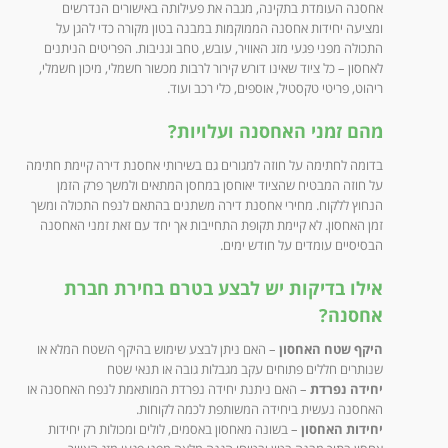
אחסנה העומדת בתקינה, מגבה את פעילותה באישורים הנדרשים
ומציעה יחידות אחסנה הממוקמות במבנה בטון מקורה כדי להגן על
התכולה מפני פגעי מזג האוויר, עובש, טחב וגניבות. הפריטים הניתנים
לאחסון – כל ציוד שאינו דורש קירור לרבות מכשור חשמלי, מיכון חשמלי,
ריהוט, פריטי טקסטיל, אוספים, כלי רכב ועוד.
מהם זמני האחסנה ועלויות?
בדומה לחתימה על חוזה למגורים גם בשירותי אחסנת דירה קיימת חתימה
על חוזה המבטיח שהציוד יאוחסן במחסן המתאים ולמשך פרק הזמן
הנחוץ ללקוח. מחירי אחסנת דירה משתנים בהתאם לנפח התכולה ומשך
זמן האחסון. לא קיימת תקופת התחייבות אך יחד עם זאת זמני האחסנה
הבסיסיים עומדים על חודש ימים.
אילו בדיקות יש לבצע בטרם בחירת חברת
אחסנה?
היקף שטח האחסון
– האם ניתן לבצע שימוש בהיקף השטח המלא או
שנותרים חללים פתוחים עקב מגבלות גובה או תנאי שטח
יחידה נפרדת
– האם ניתנת יחידה נפרדת המותאמת לנפח האחסנה או
האחסנה נעשית ביחידה המשותפת לכמה לקוחות.
יחידות האחסון
– בשונה מאחסון באסמים, לולים ומכולות רק יחידות