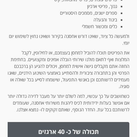
גנזך, פריטי ארכיון
ספרים ישנים, מסמכים היסטוריים
ביגוד והנעלה
כלים ומכשור חשמלי
ולמעשה כל ציוד, שאינו דורש אחסנה בקירור ושאינו נחוץ לשימוש יום
יומי.
את הפריטים תוכלו להוביל למחסן בעצמכם, או לחילופין, לקבל
המלצות ואף לתאם מולנו שירותי הובלה אמינים ומקצועיים. בחתימת
החוזה אתם מקבלים גישה אישית למחסן, ויכולים להגיע הן ברכבכם
הפרטי והן בתחבורה ציבורית ולהסתייע באמצעי השינוע הידניים, שאנו
מעמידים לרשותכם וכן באנשי התפעול, שישמחו לסייע בכל שאלה או
סוגיה.
כשחושבים על כך עכשיו, למה לשלם יותר על מעבר לדירה גדולה יותר
אם אפשר בעלות ידידותית לכיס ליהנות משירותי אחסנה, שעומדים
לרשותכם בכל עת. החדר הנוסף, שאתם זקוקים לו- נמצא אצלנו.
תכולה של כ- 40 ארגזים