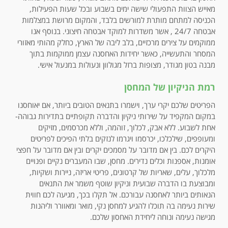
מאייש הצוות התפעולי שישה ימים בשבוע ובכל שעות הפעילות,
הכניסה למתחם מותרת למורשים בלבד, והמקום מרושת במצלמות
אבטחה 24/7 , אשר משדרות למוקד אבטחה חיצוני. בנוסף אנו
ממוקמים על צירים מרכזיים, בלב ליבה של הארץ, כחלק מהותי מאזורי
המסחר והתעשייה, כאשר יחידות האחסנה עצמן ממוקמות בתוך
מבנה בטון מגודר, מצופות ברזל מגולוון ונעולות במנעול אישי.
רמת הניקיון של המחסן
הפריטים שלכם יקרי ערך, וישמרו בתנאים הטובים ביותר, אם יאוחסנו
במקום המקפיד על שירותי ניקיון והדברה תקופתיים בתדירות גבוהה-
אחת לשבוע. ללא אבק, לכלוך, זוהמה, וללא מכרסמים, מזיקים
ומעופפים, שילכלכו, יכרסמו ויגרמו לנזקים בלתי הפיכים לפריטים
היקרים לכם. בין אם מדובר על מסמכים יקרים ובין אם מדובר על חפצי
אומנות, אספנות וכלים נדירים. מחסן, שבו המעברים נקיים ופנויים
מלכלוך, עלים, שאריות של קרטונים, פריטי אריזה, ניירות ושקיות,
ומבוצעת בו הדברה שבועית וניקיון שוטף משמר את התנאים
הנאותים ביותר לאחסנה עבורכם. אל תקלו בכך, מגיעה לכם חווית
שירות נעימה בה תוכלו להגיע למחסן נקי, מואר ומאוורר וליהנות
מגישה נעימה ונוחה ליחידת האחסון שלכם.