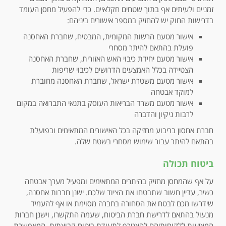
זמניים ולעיתים אף בתוך שטחים חקלאיים. כדי להפעיל מחסן העומד
בדרישות החוק יש להחזיק במספר אישורים ביניהם:
אישור מטעם הרשות המקומית, המבטיח, שחברת האחסנה
פועלת בהתאם להיתר מסחרי
אישור מטעם יחידת כיבוי האש האזורית, שחברת האחסנה
הצטיידה בכלל האמצעים הדרושים לכיבוי שריפות
אישור מטעם משטרת ישראל, שחברת האחסנה מחוברת
למוקד אבטחה
אישור מטעם משרד הבריאות העוסק בתנאי התברואה במקום
לרבות ניקיון והדברה
חברת אחסון בריבוע מחזיקה בכל האישורים המתאימים ובפועלת
בהתאם להיתר עבור שימוש מסחרי בשטח שלה.
ביטוח תכולה
על אף שהמחסן מחזיק בהיתרים המתאימים ומפעיל מערך אבטחה
כשיר, עדיין חשוב שתבטחו את הציוד שלכם. ישנן חברות אחסנה,
שידרשו מכם לבטח את הסחורה בחברה מסוימת או אף להעמיד
מנעול בהתאם לדרישת חברת הביטוח, שעמה התקשרו, וישנן חברות
המציעות ללקוחותיהם להצטרף לתעודת ביטוח קבוצתית, המאפשרת