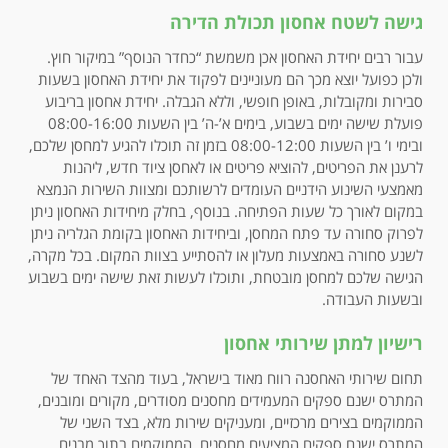
גישה לשטח אחסון תכולת הדירה
עבור רבים יחידת האחסון אכן משמשת “כחדר הנוסף” במיקור חוץ.
ולכן כפועל יוצא מכך הם מעוניינים לפקוד את יחידת האחסון בשעות
סבירות ומקובלות, באופן חופשי, וללא הגבלה. יחידת אחסון בריבוע
פועלת שישה ימים בשבוע, בימים א’-ה’ בין השעות 08:00-16:00
ובימי ו’ בין השעות 08:00-12:00 בזמן זה תוכלו להגיע למחסן שלכם,
לרענן את הפריטים, להוציא פריטים או לאחסן ציוד חדש, ליהנות
מאמצעי השינוע הידניים העומדים לרשותכם ומצוות השירות הנמצא
במקום לאורך כל שעות הפתיחה. בנוסף, בחלק מיחידות האחסון ניתן
לפרוק סחורה עד פתח המחסן, וביחידות האחסון בקומת הגלריה ניתן
לשנע סחורה באמצעות מעלון או להסתייע בצוות המקום. בכל מקרה,
הגישה שלכם למחסן מובטחת, ותוכלו לעשות זאת שישה ימים בשבוע
ובשעות העבודה.
רישיון למתן שירותי אחסון
תחום שירותי האחסנה רווח מאוד בישראל, בעוד מהצד האחד של
המתרס ישנם ספקים המעמידים מחסנים מסודרים, מקורים ומובנים,
הממוקמים בצירים מרכזיים, ומעניקים שירות מלא, בצד השני של
המתרס ישנם ספקים המציעים מחסנים, הממוקמים בתוך מבנים