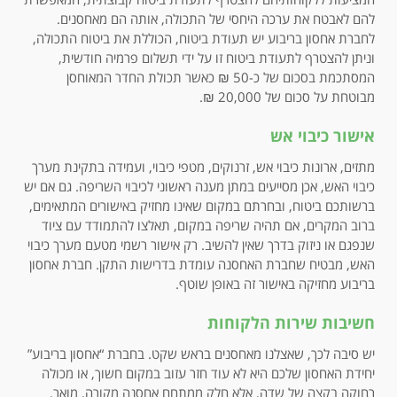
להם לאבטח את ערכה היחסי של התכולה, אותה הם מאחסנים.
לחברת אחסון בריבוע יש תעודת ביטוח, הכוללת את ביטוח התכולה,
וניתן להצטרף לתעודת ביטוח זו על ידי תשלום פרמיה חודשית,
המסתכמת בסכום של כ-50 ₪ כאשר תכולת החדר המאוחסן
מבוטחת על סכום של 20,000 ₪.
אישור כיבוי אש
מתזים, ארונות כיבוי אש, זרנוקים, מטפי כיבוי, ועמידה בתקינת מערך
כיבוי האש, אכן מסייעים במתן מענה ראשוני לכיבוי השריפה. גם אם יש
ברשותכם ביטוח, ובחרתם במקום שאינו מחזיק באישורים המתאימים,
ברוב המקרים, אם תהיה שריפה במקום, תאלצו להתמודד עם ציוד
שנפגם או ניזוק בדרך שאין להשיב. רק אישור רשמי מטעם מערך כיבוי
האש, מבטיח שחברת האחסנה עומדת בדרישות התקן. חברת אחסון
בריבוע מחזיקה באישור זה באופן שוטף.
חשיבות שירות הלקוחות
יש סיבה לכך, שאצלנו מאחסנים בראש שקט. בחברת “אחסון בריבוע”
יחידת האחסון שלכם היא לא עוד חזר עזוב במקום חשוך, או מכולה
רחוקה בקצה של שדה, אלא חלק ממתחם אחסנה מקורה, מואר,