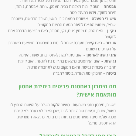
אחסון בתוך מבנה בטון יבטיחו הגנה מלאה מפני פגעי מזג האוויר.
אבטחה
– האם קיימות מצלמות בבית העסק, שירותי אבטחה, ניתור,
חיבור למוקד, וידאו במעגל סגור
אישורי הפעלה
– אישורים מטעם כיבוי האש, משרד הבריאות, משטרת
ישראל, שימוש התואם להיתר מטעם הרשות המקומית.
ניקיון
– האם המקום מזמין פנים, נקי, מסודר, האם מבוצעת הדברה אחת
לתקופה
אוורור
– האם קיימת מערכת אוורור לוויסות טמפרטורה ממוצעת השומרת
על הפריטים השונים
זמני גישה לאחסון
– האם ניתן לגשת לאחסון ברוב שעות היממה
נגישות
– האם המחסנים נמצאים במיקום נח להגעה, האם קיימת
תחבורה ציבורית נגישה, והאם המקום נגיש לתחבורה פרטית.
ביטוח
– האם קיימת תעודת ביטוח לחברה
מה היתרון באחסנת פריטים ביחידת אחסון
מותאמת אישית?
ראשית, חיסכון כספי משמעותי, כאשר הלקוח משלם על השטח הנחוץ לו
בפועל, שנית, נגישות טובה יותר לציוד, שכן הציוד לא נערם ולא קיימת
סכנה שלפריטים המאוחסנים בתחתית יגרם נזק כתוצאה המפריטים
המאוחסנים ממעל.
היכן ניתן לקבל קרטונים לאריזה?