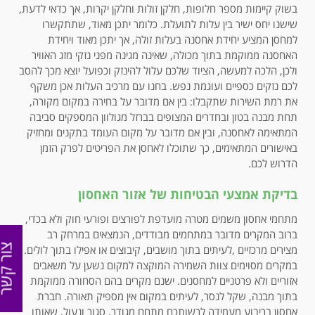
בשוק קיימות מספר חלופות, חלקן זולות וחלקן יקרות, אך כדאי לדעת,
שישנו יחס ישיר בין עלות לתועלת. כלומר יתכן מאוד, שתתקשרו
למחסן המציע יחידת אחסנה בעלות זולה, אך יתכן מאוד ויחידת
האחסנה ממוקמת בתוך מכולה, שאינה מגינה מפני נזקי מזג האוויר
ולכן, הלכה למעשה, הציוד שלכם עלול להינזק וכפועל יוצא מכך להסב
לכם נזקים כספיים ועוגמת נפש. בחנו עם מרכיב העלות אכן משקף
את רמת השירות שתקבלו: בין אם מדובר על בחירה במקום מקורה,
תחת מבנה בטון ובחדרים המצופים בברזל מגולוון המספקים סביבה
המתאימה לאחסנה, ובין אם מדובר על מקום העומד בתקנים ומחזיק
באישורים המתאימים, כך שתוכלו לאחסן את הפריטים לפרק הזמן
הדרוש לכם.
בדיקת אמצעי הבטיחות של אזור האחסון
מתחמי אחסון משמים מטרה מועדפת לפורצים ופורעי חוק ולא בכדי,
ברוב המקרים מדובר במתחמים מבודדים, הנמצאים במרחק רב
צור קש
מצירים מרכזיים ,לעיתים בתוך מושבים, קיבוצים או אפילו בתוך לולים.
במקרים מסוימים צוות השמירה המוקצה למקום נשען על משאבים
אזוריים ולא פרטניים למחסנים. ישנם מקרים בהם הסחורה ממוקמת
בתוך מבנה, שקל לנסר, לעיתים במקום אין מספיק תאורה. חברת
אחסון בריבוע מעמידה לרשותכם מתחם מגודר, סגור ונעול, שאותו