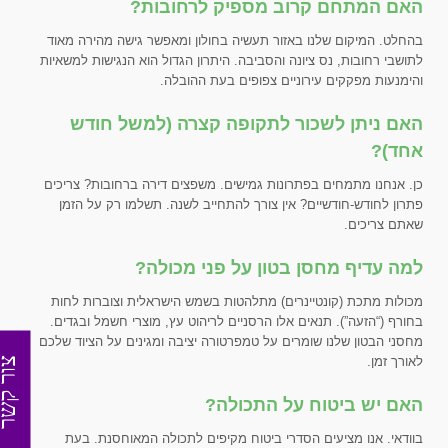
האם המתחם קרוב מספיק לרחובות?
בהחלט. המיקום שלנו באזור תעשיה בחולון ומאפשר גישה מהירה מאוד
לתושבי רחובות, נס ציונה והסביבה. היתרון הגדול הוא הנגישות למשאיות
והימנעות מפקקים עירוניים צפופים בעת ההובלה.
האם ניתן לשכור לתקופה קצרה (למשל חודש
אחד)?
כן. אנחנו מתמחים בפתרונות גמישים. משפצים דירה ברחובות? צריכים
פתרון לחודש-חודשיים? אין צורך להתחייב לשנה. תשלמו רק על הזמן
שאתם צריכים.
למה עדיף מחסן בטון על פני מכולה?
מכולות מתכת (קונטיינרים) מתלהטות בשמש הישראלית וצוברות לחות
בחורף (“הזעה”). תנאים אלו הרסניים לריהוט עץ, מוצרי חשמל ובגדים.
מחסני הבטון שלנו שומרים על טמפרטורה יציבה ומגינים על הציוד שלכם
לאורך זמן.
צור קש
האם יש ביטוח על התכולה?
בוודאי. אנו מציעים הסדרי ביטוח מקיפים לתכולה המאוחסנת. בעת