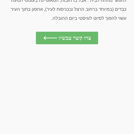
לחפש “מתחת לבית”. אבל ברחובות, המאופיינת בעומסי תנועה
כבדים (במיוחד ברחוב הרצל ובכניסות לעיר), אחסון בתוך העיר
עשוי להפוך לסיוט לוגיסטי ביום ההובלה.
צרו קשר עכשיו 🡐