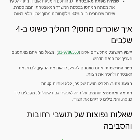
שמירת מפתח מאובטחת
: לנוחותכם ולמניעת אובדן, ניתן להפקיד
את מפתח המחסן בכספת המשרד המאובטחת והממוספרת,
שירות שבוחרים בו כ-80% מלקוחותינו מתוך אמון מלא בצוות.
איך שוכרים מחסן? תהליך פשוט ב-4
שלבים
ייעוץ ראשוני:
מתקשרים אלינו (
03-9786360
). נשאל מה אתם מאחסנים
ונעריך את הנפח הדרוש.
סיור התרשמות:
אתם מוזמנים להגיע, לראות את הניקיון, לבדוק את
האבטחה ולהכיר את הצוות.
הצעת מחיר:
תקבלו הצעה שקופה, ללא אותיות קטנות.
חתימה ואחסנה:
חותמים על חוזה (אפשרי גם דיגיטלית), מקבלים קוד
כניסה, והמובילים פורקים את הציוד.
שאלות נפוצות של תושבי רחובות
והסביבה