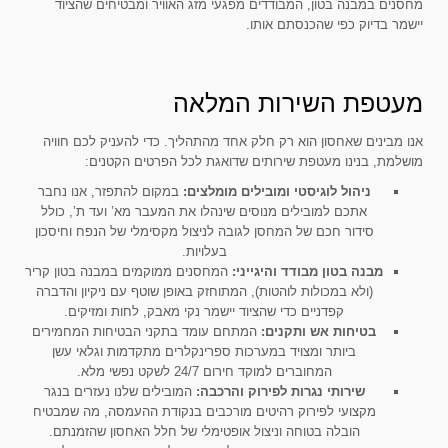
מחסנים במבנה בטון, המבודדים מפגעי מזג האוויר ומבטיחים שהציוד
יישמר בדיוק כפי שהכנסתם אותו.
מעטפת השירות המלאה
אנו מבינים שאחסון הוא רק חלק אחד מהתהליך. כדי להעניק לכם חוויה
מושלמת, בנינו מעטפת שירותים שדואגת לכל הפרטים הקטנים:
ניהול לוגיסטי ומובילים מומלצים:
במקום להתפזר, אנו נחבר
אתכם למובילים מנוסים שינהלו את המעבר מא’ ועד ת’, כולל
סידור חכם של המחסן לגובה לניצול מקסימלי של הנפח וחיסכון
בעלויות.
מבנה בטון מבודד והיגייני:
המחסנים ממוקמים במבנה בטון קריר
(ולא במכולות לוהטות), המתוחזק באופן שוטף עם ניקיון והדברה
קפדניים כדי שהציוד יישמר נקי מאבק, לחות ומזיקים.
בטיחות אש ותקנים:
המתחם עומד בתקני הבטיחות המחמירים
ביותר ומצויד במערכות ספרינקלרים מתקדמות וגלאי עשן
המחוברים למוקד חירום 24/7 לשקט נפשי מלא.
שירותי נגרות לפירוק והרכבה:
המובילים שלנו נעזרים בנגר
מקצועי לפירוק רהיטים מורכבים בנקודת ההעמסה, מה שמבטיח
הובלה בטוחה וניצול אופטימלי של חלל האחסון שהזמנתם.