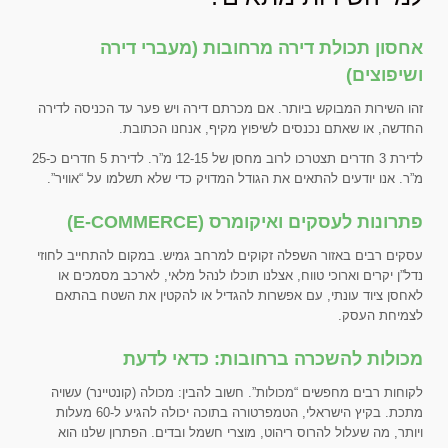
אחסון תכולת דירה מרחובות (מעברי דירה
ושיפוצים)
זהו השירות המבוקש ביותר. אם מכרתם דירה ויש פער עד הכניסה לדירה
החדשה, או שאתם נכנסים לשיפוץ מקיף, אנחנו הכתובת.
לדירת 3 חדרים תצטרכו לרוב מחסן של 12-15 מ”ר. לדירת 5 חדרים כ-25
מ”ר. אנו יודעים להתאים את הגודל המדויק כדי שלא תשלמו על “אוויר”.
פתרונות לעסקים ואיקומרס (E-COMMERCE)
עסקים רבים באזור השפלה זקוקים למרחב גמיש. במקום להתחייב לחוזי
נדל”ן יקרים וארוכי טווח, אצלנו תוכלו לנהל מלאי, לארכב מסמכים או
לאחסן ציוד עונתי, עם אפשרות להגדיל או להקטין את השטח בהתאם
לצמיחת העסק.
מכולות להשכרה ברחובות: כדאי לדעת
לקוחות רבים מחפשים “מכולות”. חשוב להבין: מכולה (קונטיינר) עשויה
מתכת. בקיץ הישראלי, הטמפרטורה בתוכה יכולה להגיע ל-60 מעלות
ויותר, מה שעלול להרוס ריהוט, מוצרי חשמל ובדים. הפתרון שלנו הוא